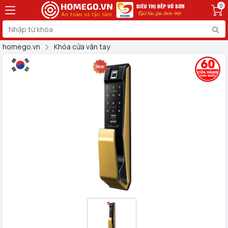
0
homego.vn
Khóa cửa vân tay