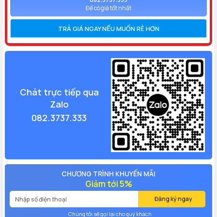
Để có giá tốt nhất
TRẢ GIÁ NGAY NẾU MUỐN RẺ HƠN
Chát trực tiếp qua
Zalo
082.3737.333
CHƯƠNG TRÌNH KHUYẾN MÃI
Giảm tới 5%
Đăng ký ngay
Chúng tôi sẽ gọi lại cho quý khách