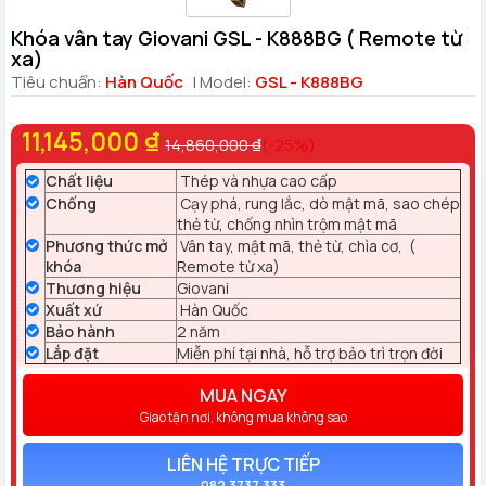
Khóa vân tay Giovani GSL - K888BG ( Remote từ
xa)
Tiêu chuẩn:
Hàn Quốc
| Model:
GSL - K888BG
11,145,000 ₫
14,860,000 ₫
(-25%)
Chất liệu
Thép và nhựa cao cấp
Chống
Cạy phá, rung lắc, dò mật mã, sao chép
thẻ từ, chống nhìn trộm mật mã
Phương thức mở
Vân tay, mật mã, thẻ từ, chìa cơ, (
khóa
Remote từ xa)
Thương hiệu
Giovani
Xuất xứ
Hàn Quốc
Bảo hành
2 năm
Lắp đặt
Miễn phí tại nhà, hỗ trợ bảo trì trọn đời
MUA NGAY
Giao tận nơi, không mua không sao
LIÊN HỆ TRỰC TIẾP
082.3737.333