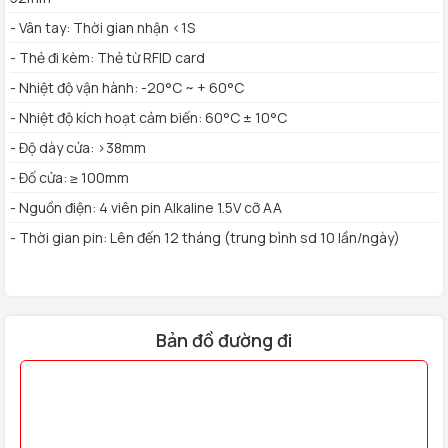
- Vân tay: Thời gian nhận <1S
- Thẻ đi kèm: Thẻ từ RFID card
- Nhiệt độ vận hành: -20°C ~ + 60°C
- Nhiệt độ kích hoạt cảm biến: 60°C ± 10°C
- Độ dày cửa: >38mm
- Đố cửa: ≥ 100mm
- Nguồn điện: 4 viên pin Alkaline 1.5V cỡ AA
- Thời gian pin: Lên đến 12 tháng (trung bình sd 10 lần/ngày)
Bản đồ đường đi
- Chất liệu: Thép và nhựa cao cấp
- Màu sắc: Đen vàng
- Mở khóa: Vân tay, Mật khẩu, Thẻ từ, Chìa khóa cơ, (
Remote từ xa)
- Khả dụng: 50 thẻ từ, 100 vân tay, 1 mật khẩu.