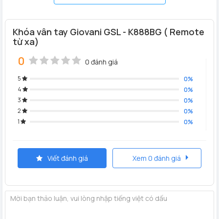
Khóa vân tay Giovani GSL - K888BG ( Remote
từ xa)
0
0 đánh giá
5
0%
4
0%
3
0%
2
0%
1
0%
Viết đánh giá
Xem 0 đánh giá