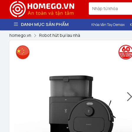
DANH MỤC SẢN PHẨM
Khóa Vân Tay Demax
K
homego.vn
Robot hút bụi lau nhà