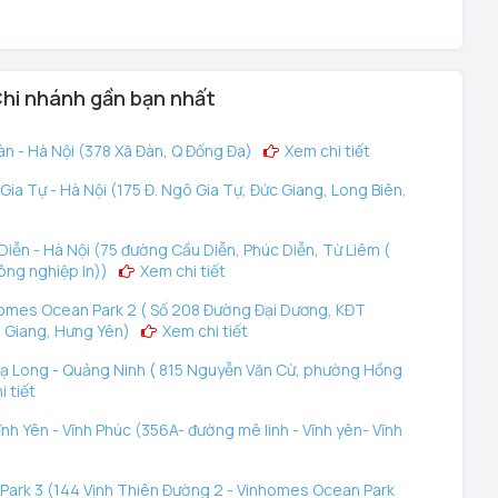
hi nhánh gần bạn nhất
n - Hà Nội (378 Xã Đàn, Q Đống Đa)
Xem chi tiết
ia Tự - Hà Nội (175 Đ. Ngô Gia Tự, Đức Giang, Long Biên,
iễn - Hà Nội (75 đường Cầu Diễn, Phúc Diễn, Từ Liêm (
ông nghiệp In))
Xem chi tiết
omes Ocean Park 2 ( Số 208 Đường Đại Dương, KĐT
 Giang, Hưng Yên)
Xem chi tiết
ạ Long - Quảng Ninh ( 815 Nguyễn Văn Cừ, phường Hồng
 tiết
nh Yên - Vĩnh Phúc (356A- đường mê linh - Vĩnh yên- Vĩnh
ark 3 (144 Vịnh Thiên Đường 2 - Vinhomes Ocean Park