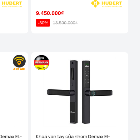
inh - Nghệ An (58a Phạm Đình Toái, Phường Hà Huy Tập,
9.450.000₫
-30%
13.500.000₫
y Nhơn - Bình Định (316 Trần Hưng Đạo, P Trần Hưng
hi tiết
uy Hoà - Phú Yên ( SH15 - Apec Mandala, P7, Đường
Xem chi tiết
han Rang - Ninh Thuận (181 Thống Nhất, Phường Thanh
hàm)
Xem chi tiết
u Kiệu - TP HCM (308 Phan Đình Phùng, Phường Cầu Kiệu
Xem chi tiết
h Trưng - TP HCM (625 Nguyễn Duy Trinh, P Bình Trưng
Cũ))
Xem chi tiết
 Vấp - TP HCM (113 Nguyễn Oanh, P10, Quận Gò Vấp)
iang - TP HCM (647 Đ. Hậu Giang, Bình Phú, ( Quận 6 Cũ
Demax EL-
Khoá vân tay cửa nhôm Demax El-