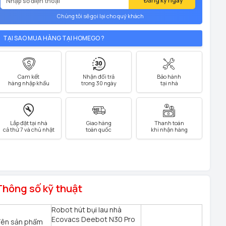
Đăng ký ngay
Chúng tôi sẽ gọi lại cho quý khách
TẠI SAO MUA HÀNG TẠI HOMEGO ?
Cam kết
Nhận đổi trả
Bảo hành
hàng nhập khẩu
trong 30 ngày
tại nhà
Lắp đặt tại nhà
Giao hàng
Thanh toán
cả thứ 7 và chủ nhật
toàn quốc
khi nhận hàng
Thông số kỹ thuật
Robot hút bụi lau nhà
Ecovacs Deebot N30 Pro
ên sản phẩm