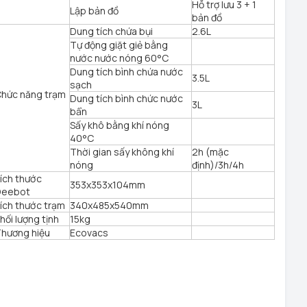
Hỗ trợ lưu 3 + 1
Lập bản đồ
bản đồ
Dung tích chứa bụi
2.6L
Tự động giặt giẻ bằng
nước nước nóng 60°C
Dung tích bình chứa nước
3.5L
sạch
hức năng trạm
Dung tích bình chức nước
3L
bẩn
Sấy khô bằng khí nóng
40°C
Thời gian sấy không khí
2h (mặc
nóng
định)/3h/4h
ích thước
353x353x104mm
Deebot
ích thước trạm
340x485x540mm
hối lượng tịnh
15kg
hương hiệu
Ecovacs