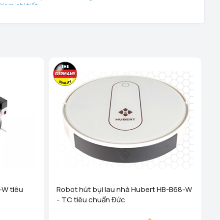
Xem chi tiết
ệu - TP Hải Phòng (289 Tô Hiệu, Q Lê Chân. TP Hải
hanh Nghị - TP Hải Dương (248 Ngô Quyền, Lê Thanh
 tiết
i Dương (189 Ngô Quyền, P. Thanh Trung, Hải Dương)
ên Quang (Cổng Nhà Văn Hóa TDP Thôn Tân Phúc, Thị
 Dương)
Xem chi tiết
anh Hóa (Số 07 Đại Lộ Lê Lợi (Đối diện công viên Hội An)
)
Xem chi tiết
 Cống - TP Thanh Hóa (44 Đường Bà Triệu, Thái Hòa, tt.
Xem chi tiết
g Vương - Đà Nẵng (276 Hùng Vương, Quận Hải Châu)
-W tiêu
Robot hút bụi lau nhà Hubert HB-B68-W
- TC tiêu chuẩn Đức
ha Trang - Khánh Hoà (1276 đường 2/4, P Vạn Thắng
 Nha Trang)
Xem chi tiết