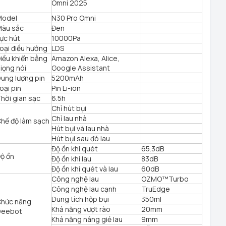
Omni 2025
Model
N30 Pro Omni
àu sắc
Đen
ực hút
10000Pa
oại điều hướng
LDS
iều khiển bằng
Amazon Alexa, Alice,
iọng nói
Google Assistant
ung lượng pin
5200mAh
oại pin
Pin Li-ion
hời gian sạc
6.5h
Chỉ hút bụi
Chỉ lau nhà
hế độ làm sạch
Hút bụi và lau nhà
Hút bụi sau đó lau
Độ ồn khi quét
65.3dB
ộ ồn
Độ ồn khi lau
83dB
Độ ồn khi quét và lau
60dB
Công nghệ lau
OZMO™Turbo
Công nghệ lau cạnh
TruEdge
Dung tích hộp bụi
350ml
hức năng
Khả năng vượt rào
20mm
Deebot
Khả năng nâng giẻ lau
9mm