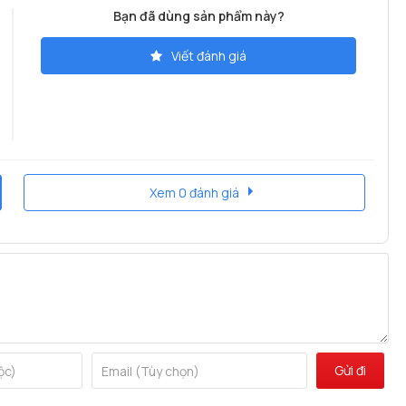
ch hiệu quả và ngăn ngừa nhiễm bẩn chéo, đảm bảo trải
Bạn đã dùng sản phẩm này?
Viết đánh giá
Xem 0 đánh giá
Gửi đi