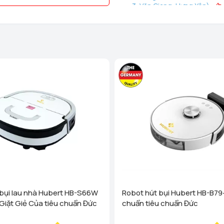
3, Văn Giang, Hưng Yên)
Homego - Bếp Vũ Sơn - Tô Hi
Phòng)
Xem chi tiết
Homego - Bếp Vũ Sơn - Lê T
Nghị, Hải Phòng)
Xem chi
Homego - Ngô Quyền - TP Hả
Xem chi tiết
Homego - Bếp Vũ Sơn - Tuy
Trấn Sơn Dương, Huyện Sơn
Homego - Bếp Vũ Sơn - TP Th
- P Lam Sơn - TP Thanh Hoá
Homego - Bếp Vũ Sơn - Nông
Nông Cống, Thanh Hóa)
Homego - Bếp Vũ Sơn - Hùn
bụi lau nhà Hubert HB-S66W
Robot hút bụi Hubert HB-B79
Xem chi tiết
Giặt Giẻ Của tiêu chuẩn Đức
chuẩn tiêu chuẩn Đức
Homego - Bếp Vũ Sơn - TP N
(cạnh cà phê Bách Viên) TP