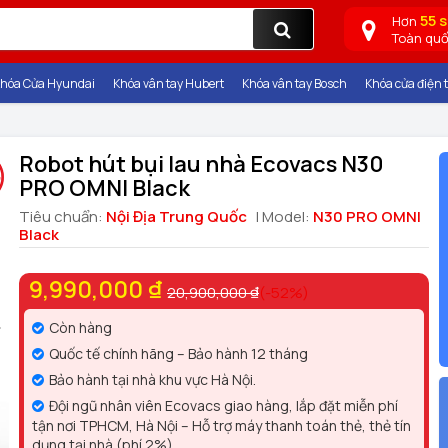
55 
Hơn
Toàn qu
hóa Cửa Hyundai
Khóa vân tay Hubert
Khóa vân tay Bosch
Khóa cửa điện t
Robot hút bụi lau nhà Ecovacs N30
PRO OMNI Black
Tiêu chuẩn:
Nội Địa Trung Quốc
| Model:
N30 PRO OMNI
Black
9,990,000 ₫
20,900,000 ₫
(-52%)
Còn hàng
Quốc tế chính hãng – Bảo hành 12 tháng
Bảo hành tại nhà khu vực Hà Nội.
Đội ngũ nhân viên Ecovacs giao hàng, lắp đặt miễn phí
tận nơi TPHCM, Hà Nội – Hỗ trợ máy thanh toán thẻ, thẻ tín
dụng tại nhà (phí 2%)