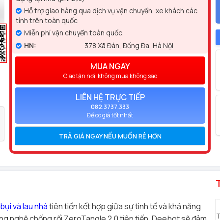
Hỗ trợ giao hàng qua dịch vụ vận chuyển, xe khách các
tỉnh trên toàn quốc
Miễn phí vận chuyển toàn quốc.
HN:
378 Xã Đàn, Đống Đa, Hà Nội
MUA NGAY
Giao tận nơi, không mua không sao
LIÊN HỆ TRỰC TIẾP
082.3737.333
Để có giá tốt nhất
TRẢ GIÁ NGAY NẾU MUỐN RẺ HƠN
bụi và lau nhà
tiên tiến kết hợp giữa sự tinh tế và khả năng
T
g nghệ chống rối ZeroTangle 2.0 tiên tiến, Deebot sẽ đảm