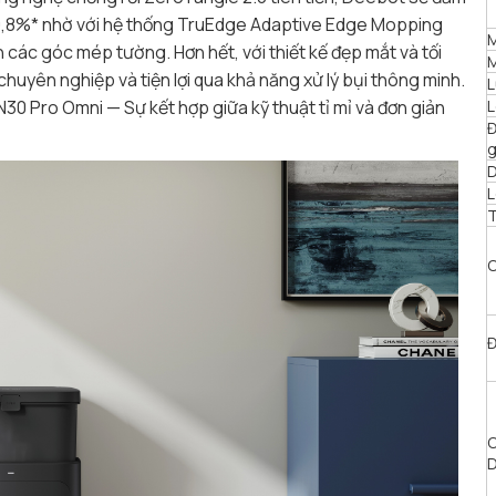
 99,8%* nhờ với hệ thống TruEdge Adaptive Edge Mopping
các góc mép tường. Hơn hết, với thiết kế đẹp mắt và tối
M
uyên nghiệp và tiện lợi qua khả năng xử lý bụi thông minh.
L
30 Pro Omni — Sự kết hợp giữa kỹ thuật tỉ mỉ và đơn giản
L
Đ
g
D
L
T
C
Đ
C