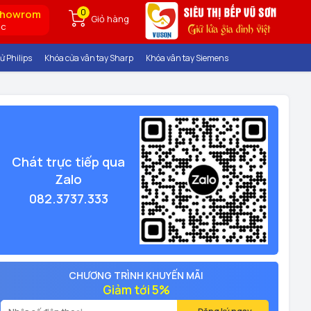
0
showrom
Giỏ hàng
ốc
ử Philips
Khóa cửa vân tay Sharp
Khóa vân tay Siemens
Chát trực tiếp qua
Zalo
082.3737.333
CHƯƠNG TRÌNH KHUYẾN MÃI
Giảm tới 5%