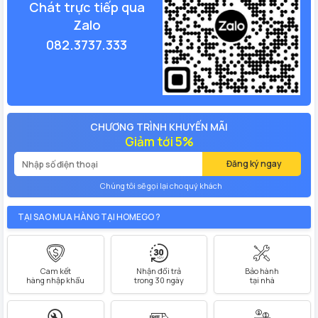
Chát trực tiếp qua
Zalo
082.3737.333
CHƯƠNG TRÌNH KHUYẾN MÃI
Giảm tới 5%
Đăng ký ngay
Chúng tôi sẽ gọi lại cho quý khách
TẠI SAO MUA HÀNG TẠI HOMEGO ?
Cam kết
Nhận đổi trả
Bảo hành
hàng nhập khẩu
trong 30 ngày
tại nhà