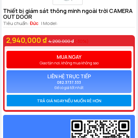
Thiết bị giám sát thông minh ngoài trời CAMERA
OUT DOOR
Tiêu chuẩn:
Đức
| Model:
2,940,000 ₫
4,200,000 ₫
(-30%)
MUA NGAY
Giao tận nơi, không mua không sao
LIÊN HỆ TRỰC TIẾP
082.3737.333
Để có giá tốt nhất
TRẢ GIÁ NGAY NẾU MUỐN RẺ HƠN