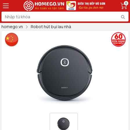
0
homego.vn
Robot hút bụi lau nhà