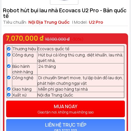
Robot hút bụi lau nhà Ecovacs U2 Pro - Bản quốc
tế
Tiêu chuẩn:
Nội Địa Trung Quốc
| Model:
U2 Pro
7,070,000 ₫
10,100,000 ₫
(-30%)
Thương hiệu
Ecovacs quốc tế
Công dụng
Hút bụi cả lông thú cưng, diệt khuẩn, lau nhà,
quét nhà,
Bảo hành
24 tháng
chính hãng
Công nghệ
Di chuyển Smart move, tự lập bản đồ lau dọn,
phát hiện chướng ngại vật
Giao hàng
Miễn phí giao hàng tại nhà
Xuất xứ
Nội địa Trung Quốc
MUA NGAY
Giao tận nơi, không mua không sao
LIÊN HỆ TRỰC TIẾP
082.3737.333