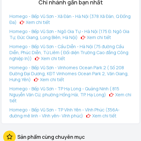
Chi nhánh gần bạn nhất
Ngoài hệ thống máng hút chổi quét thông thường, Deebot
U2 Pro được trang bị thêm bộ Pet Care Kit gồm thùng rác
Homego - Bếp Vũ Sơn - Xã Đàn - Hà Nội (378 Xã Đàn, Q Đống
full size 800ml, chổi chính chuyên dụng hút lông thú giảm tối
Đa)
Xem chi tiết
ra việc cuốn mắc lông thú.
Homego - Bếp Vũ Sơn - Ngô Gia Tự - Hà Nội (175 Đ. Ngô Gia
Tự, Đức Giang, Long Biên, Hà Nội)
Xem chi tiết
Đa dạng chế độ làm sạch khác nhau
Homego - Bếp Vũ Sơn - Cầu Diễn - Hà Nội (75 đường Cầu
Sử dụng đúng phương pháp cho công việc làm sạch với một
Diễn, Phúc Diễn, Từ Liêm ( Đối diện Trường Cao đẳng Công
loạt các tùy chọn chế độ làm sạch khác nhau để mang lại
nghiệp In))
Xem chi tiết
hiệu quả cao nhất. Chế độ tự động để làm sạch tổng quát,
Homego - Bếp Vũ Sơn - Vinhomes Ocean Park 2 ( Số 208
chế độ Edge để làm sạch ven tường và các cạnh cụ thể và
Đường Đại Dương, KĐT Vinhomes Ocean Park 2, Văn Giang,
chế độ Spot là làm sạch một khu vực được chọn.
Hưng Yên)
Xem chi tiết
Homego - Bếp Vũ Sơn - TP Hạ Long - Quảng Ninh ( 815
Nguyễn Văn Cừ, phường Hồng Hải, TP. Hạ Long)
Xem chi
tiết
Homego - Bếp Vũ Sơn - TP Vĩnh Yên - Vĩnh Phúc (356A-
đường mê linh - Vĩnh yên- Vĩnh phúc)
Xem chi tiết
Homego - Vinhomes Ocean Park 3 (144 Vịnh Thiên Đường 2
- Vinhomes Ocean Park 3, Văn Giang, Hưng Yên)
Xem
Sản phẩm cùng chuyên mục
chi tiết