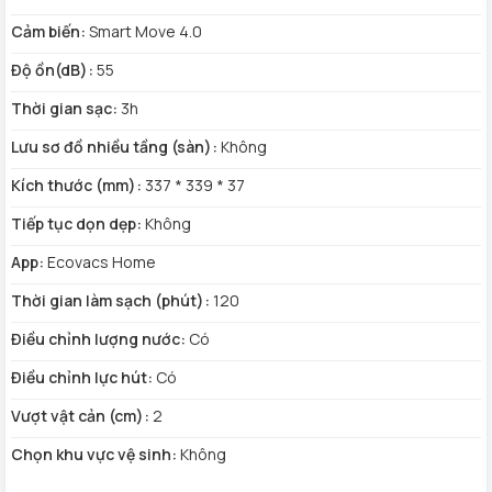
bụi bẩn ngay trên thảm lông khó hút nhất.
Cảm biến:
Smart Move 4.0
Độ ồn(dB):
55
Thời gian sạc:
3h
Lưu sơ đồ nhiều tầng (sàn):
Không
Kích thước (mm):
337 * 339 * 37
Tiếp tục dọn dẹp:
Không
App:
Ecovacs Home
Thời gian làm sạch (phút):
120
Điều chỉnh lượng nước:
Có
Điều chỉnh lực hút:
Có
Vượt vật cản (cm):
2
Chọn khu vực vệ sinh:
Không