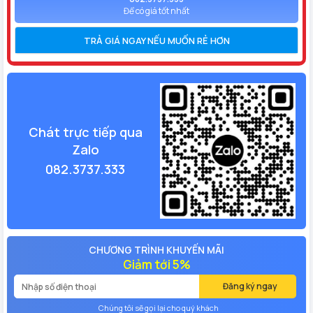
Để có giá tốt nhất
TRẢ GIÁ NGAY NẾU MUỐN RẺ HƠN
Chát trực tiếp qua
Zalo
082.3737.333
CHƯƠNG TRÌNH KHUYẾN MÃI
Giảm tới 5%
Đăng ký ngay
Chúng tôi sẽ gọi lại cho quý khách