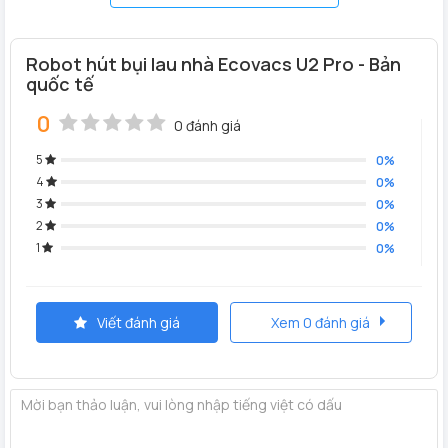
Robot hút bụi lau nhà Ecovacs U2 Pro - Bản
quốc tế
0
0 đánh giá
5
0%
4
0%
Pin(mAh):
3200
3
0%
2
0%
Hộp bụi(ml):
400
1
0%
Hộp nước(ml):
300
Lực Hút(Pa):
600-1600
Tường ảo:
Không
Viết đánh giá
Xem 0 đánh giá
Nhận diện thảm:
Không
Công suất(W):
30
Lau nhà:
Có
Cảm biến:
Smart Move 4.0