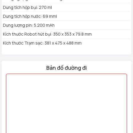
Dung tích hộp bụi: 270 ml
Roborock Saros 10R nổi bật với thiết kế siêu mỏng chỉ
Dung tích hộp nước: 69 mml
7,98cm, cho phép robot dễ dàng luồn vào các khu vực thấp
như dưới ghế, giường, và tủ – những nơi mà các robot hút
Dung lượng pin: 5.200 mAh
bụi truyền thống khó tiếp cận.
Kích thước Robot hút bụi: 350 x 353 x 79.8 mm
Kích thước Trạm sạc: 381 x 475 x 488 mm
Bản đồ đường đi