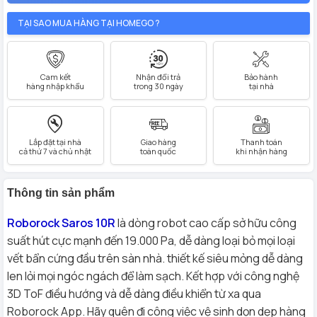
TẠI SAO MUA HÀNG TẠI HOMEGO ?
Cam kết
Nhận đổi trả
Bảo hành
hàng nhập khẩu
trong 30 ngày
tại nhà
Lắp đặt tại nhà
Giao hàng
Thanh toán
cả thứ 7 và chủ nhật
toàn quốc
khi nhận hàng
Thông tin sản phẩm
Roborock Saros 10R
là dòng robot cao cấp sở hữu công
suất hút cực mạnh đến 19.000 Pa, dễ dàng loại bỏ mọi loại
vết bẩn cứng đầu trên sàn nhà. thiết kế siêu mỏng dễ dàng
len lỏi mọi ngóc ngách để làm sạch. Kết hợp với công nghệ
3D ToF điều hướng và dễ dàng điều khiển từ xa qua
Roborock App. Hãy quên đi công việc vệ sinh dọn dẹp hàng