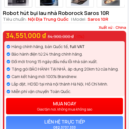
Robot hút bụi lau nhà Roborock Saros 10R
Tiêu chuẩn:
Nội Địa Trung Quốc
| Model:
Saros 10R
Xuất xứ : China
34,551,000 ₫
34,900,000 ₫
(-1%)
Hàng chính hãng, bản Quốc tế
, full VAT
Bảo hành điện tử 24 tháng chính hãng.
Đổi mới trong 15 ngày đầu nếu lỗi nhà sản xuất.
Tặng gói BẢO HÀNH TẠI NHÀ, áp dụng 20km từ cửa hàng.
Cam kết hàng mới 100% Brandnew.
Lắp đặt, HDSD tại nhà nội thành Hà Nội, Hồ Chí Minh.
Miễn phí vận chuyển Toàn Quốc.
MUA NGAY
Giao tận nơi, không mua không sao
LIÊN HỆ TRỰC TIẾP
082.3737.333