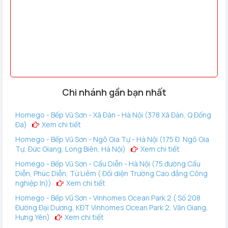
Lực hút mạnh mẽ 19.000 Pa, hút sạch mọi loại bụi bẩn
Roborock Saros 10R được trang bị công nghệ
Chi nhánh gần bạn nhất
HyperForce® với lực hút lên đến 19.000 Pa, giúp dễ dàng loại
Homego - Bếp Vũ Sơn - Xã Đàn - Hà Nội (378 Xã Đàn, Q Đống
bỏ mọi loại bụi trên thảm và sàn cứng.
Đa)
Xem chi tiết
Được sở hữu khả năng lực hút mạnh mẽ robot dễ dàng hoàn
Homego - Bếp Vũ Sơn - Ngô Gia Tự - Hà Nội (175 Đ. Ngô Gia
toàn có thể hút sạch các loại bụi bẩn, bụi mịn ở sâu dưới
Tự, Đức Giang, Long Biên, Hà Nội)
Xem chi tiết
các khe rãnh hay dưới các khe thảm trải sàn.
Homego - Bếp Vũ Sơn - Cầu Diễn - Hà Nội (75 đường Cầu
Diễn, Phúc Diễn, Từ Liêm ( Đối diện Trường Cao đẳng Công
nghiệp In))
Xem chi tiết
Homego - Bếp Vũ Sơn - Vinhomes Ocean Park 2 ( Số 208
Đường Đại Dương, KĐT Vinhomes Ocean Park 2, Văn Giang,
Hưng Yên)
Xem chi tiết