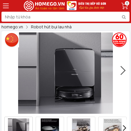
0
homego.vn
Robot hút bụi lau nhà