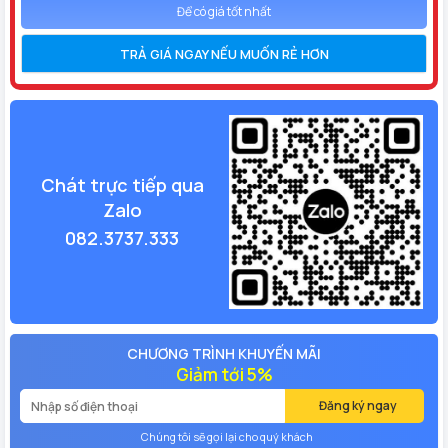
Để có giá tốt nhất
TRẢ GIÁ NGAY NẾU MUỐN RẺ HƠN
Chát trực tiếp qua
Zalo
082.3737.333
CHƯƠNG TRÌNH KHUYẾN MÃI
Giảm tới 5%
Đăng ký ngay
Chúng tôi sẽ gọi lại cho quý khách