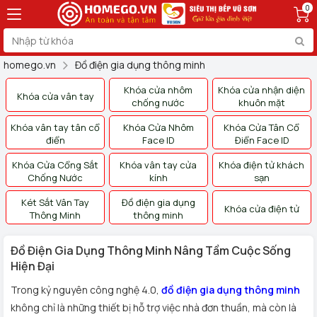
0
homego.vn
Đồ điện gia dụng thông minh
Khóa cửa nhôm
Khóa cửa nhận diện
Khóa cửa vân tay
chống nước
khuôn mặt
Khóa vân tay tân cổ
Khóa Cửa Nhôm
Khóa Cửa Tân Cổ
điển
Face ID
Điển Face ID
Khóa Cửa Cổng Sắt
Khóa vân tay cửa
Khóa điện tử khách
Chống Nước
kính
sạn
Két Sắt Vân Tay
Đồ điện gia dụng
Khóa cửa điện tử
Thông Minh
thông minh
Đồ Điện Gia Dụng Thông Minh Nâng Tầm Cuộc Sống
Hiện Đại
Trong kỷ nguyên công nghệ 4.0,
đồ điện gia dụng thông minh
không chỉ là những thiết bị hỗ trợ việc nhà đơn thuần, mà còn là