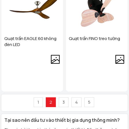
Quạt trần EAGLE 60 không
Quạt trần FINO treo tường
đèn LED
1
2
3
4
5
Tại sao nên đầu tư vào thiết bị gia dụng thông minh?