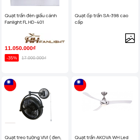
Quạt trần đèn giấu cánh
Quạt ốp trần SA-398 cao
Fanlight FL HD-401
cấp
11.050.000₫
-35%
17.000.000₫
Quạt treo tường VIVI ( đen,
Quạt trần AKOVA WH Led