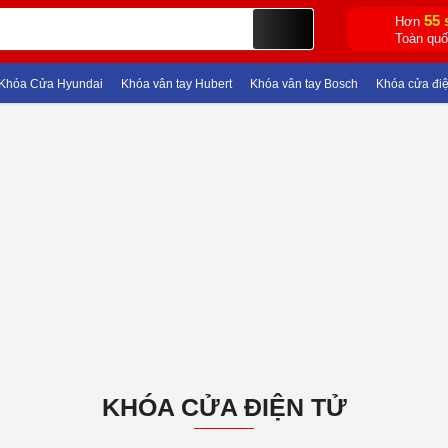
55 
Hơn
Toàn qu
hóa Cửa Hyundai
Khóa vân tay Hubert
Khóa vân tay Bosch
Khóa cửa điện t
KHÓA CỬA ĐIỆN TỬ