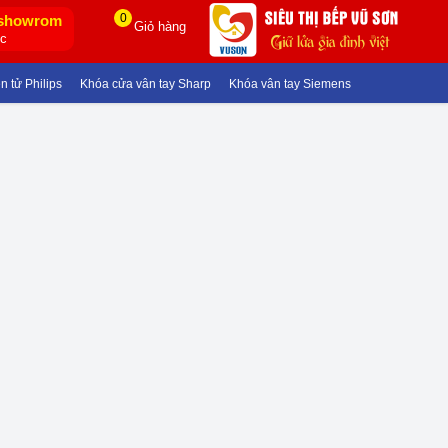
0
showrom
Giỏ hàng
ốc
ử Philips
Khóa cửa vân tay Sharp
Khóa vân tay Siemens