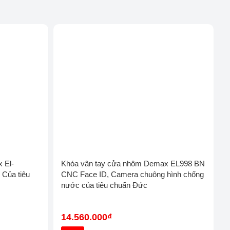
Khóa cửa điện tử Philips
Khóa cửa vân tay Sharp
x El-
Khóa vân tay cửa nhôm Demax EL998