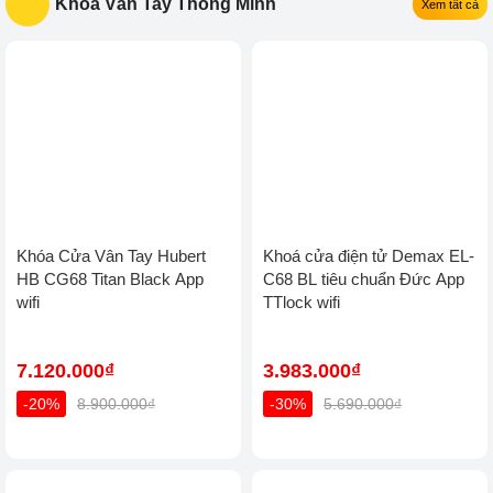
Khóa Vân Tay Thông Minh
Xem tất cả
Khóa Cửa Vân Tay Hubert
Khoá cửa điện tử Demax EL-
HB CG68 Titan Black App
C68 BL tiêu chuẩn Đức App
wifi
TTlock wifi
7.120.000₫
3.983.000₫
-20%
8.900.000₫
-30%
5.690.000₫