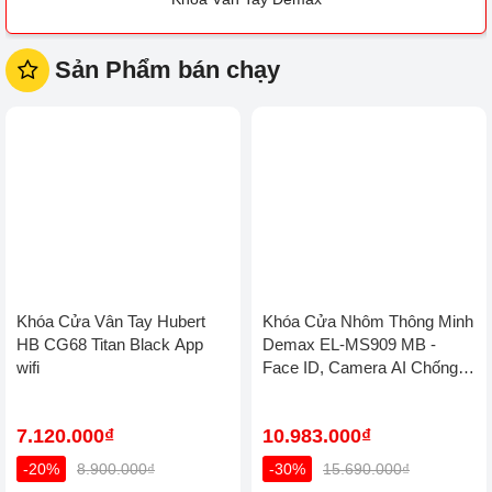
Sản Phẩm bán chạy
Khóa Cửa Vân Tay Hubert
Khóa Cửa Nhôm Thông Minh
HB CG68 Titan Black App
Demax EL-MS909 MB -
wifi
Face ID, Camera AI Chống
Nước IP66 Cho Cửa Nhôm
Cao Cấp
7.120.000₫
10.983.000₫
-20%
8.900.000₫
-30%
15.690.000₫