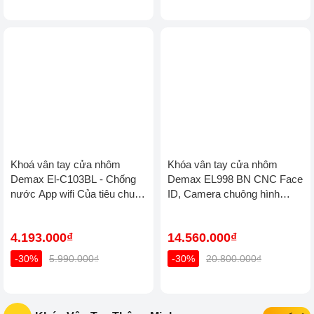
Khoá vân tay cửa nhôm
Khóa vân tay cửa nhôm
Demax El-C103BL - Chống
Demax EL998 BN CNC Face
nước App wifi Của tiêu chuẩn
ID, Camera chuông hình
Đức
chống nước của tiêu chuẩn
Đức
4.193.000₫
14.560.000₫
-30%
5.990.000₫
-30%
20.800.000₫