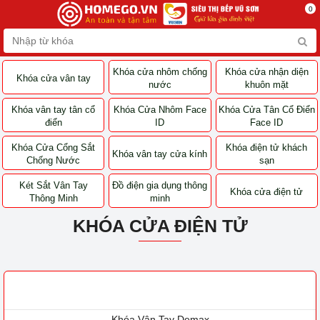
0
Khóa cửa nhôm chống
Khóa cửa nhận diện
Khóa cửa vân tay
nước
khuôn mặt
Khóa vân tay tân cổ
Khóa Cửa Nhôm Face
Khóa Cửa Tân Cổ Điển
điển
ID
Face ID
Khóa Cửa Cổng Sắt
Khóa điện tử khách
Khóa vân tay cửa kính
Chống Nước
sạn
Két Sắt Vân Tay
Đồ điện gia dụng thông
Khóa cửa điện tử
Thông Minh
minh
KHÓA CỬA ĐIỆN TỬ
Khóa Vân Tay Demax